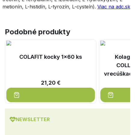
metionín, L-histidín, L-tyrozín, L-cysteín).
Viac na adc.sk
Podobné produkty
COLAFIT kocky 1x60 ks
Kolage
COLLA
vrecúškach 
21,20 €
NEWSLETTER