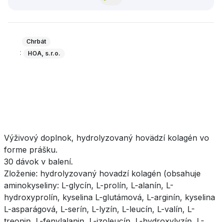
Chrbát
:
HOA, s.r.o.
Výživový doplnok, hydrolyzovaný hovädzí kolagén vo
forme prášku.
30 dávok v balení.
Zloženie: hydrolyzovaný hovadzí kolagén (obsahuje
aminokyseliny: L-glycín, L-prolín, L-alanín, L-
hydroxyprolín, kyselina L-glutámová, L-arginín, kyselina
L-asparágová, L-serín, L-lyzín, L-leucín, L-valín, L-
treonin, L-fenylalanin, L-izoleucín, L-hydroxylyzín, L-