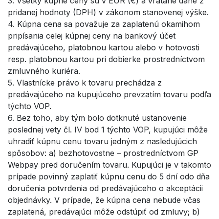
3. Všetky kúpne ceny sú v EUR (€) a vrátane dane z
pridanej hodnoty (DPH) v zákonom stanovenej výške.
4. Kúpna cena sa považuje za zaplatenú okamihom
pripísania celej kúpnej ceny na bankový účet
predávajúceho, platobnou kartou alebo v hotovosti
resp. platobnou kartou pri dobierke prostredníctvom
zmluvného kuriéra.
5. Vlastnícke právo k tovaru prechádza z
predávajúceho na kupujúceho prevzatím tovaru podľa
týchto VOP.
6. Bez toho, aby tým bolo dotknuté ustanovenie
poslednej vety čl. IV bod 1 týchto VOP, kupujúci môže
uhradiť kúpnu cenu tovaru jedným z nasledujúcich
spôsobov: a) bezhotovostne – prostredníctvom GP
Webpay pred doručením tovaru. Kupujúci je v takomto
prípade povinný zaplatiť kúpnu cenu do 5 dní odo dňa
doručenia potvrdenia od predávajúceho o akceptácii
objednávky. V prípade, že kúpna cena nebude včas
zaplatená, predávajúci môže odstúpiť od zmluvy; b)