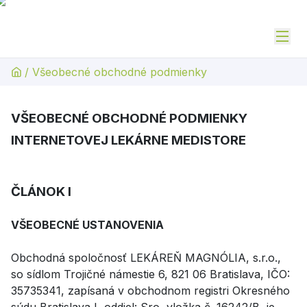
/
Všeobecné obchodné podmienky
VŠEOBECNÉ OBCHODNÉ PODMIENKY
INTERNETOVEJ LEKÁRNE MEDISTORE
ČLÁNOK I
VŠEOBECNÉ USTANOVENIA
Obchodná spoločnosť LEKÁREŇ MAGNÓLIA, s.r.o.,
so sídlom Trojičné námestie 6, 821 06 Bratislava, IČO:
35735341, zapísaná v obchodnom registri Okresného
súdu Bratislava I, oddiel: Sro, vložka č. 16242/B je