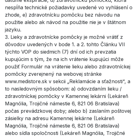
nespĺňa technické požiadavky uvedené vo vyhlásení o
zhode, e) zdravotnícku pomôcku bez návodu na
použitie alebo ak návod na použitie nie je v štátnom
jazyku.
3. Lieky a zdravotnícke pomôcky je možné vrátiť z
dôvodov uvedených v bode 1. a 2. tohto Článku VII
týchto VOP do siedmich (7) dní od ich prevzatia
kupujúcim s tým, že na ich vrátenie kupujúci môže
použiť Formulár na vrátenie lieku alebo zdravotníckej
pomôcky zverejnený na webovej stránke
www.medistore.sk v sekcii „Reklamácie a sťažnosti“, a
to nasledovným spôsobom: a) odovzdaním lieku /
zdravotníckej pomôcky v Kamennej lekárni (Lekáreň
Magnólia, Trojičné námestie 6, 821 06 Bratislava)
počas prevádzkovej doby; alebo b) zaslaním poštovej
zásielky na adresu Kamennej lekárne (Lekáreň
Magnólia, Trojičné námestie 6, 821 06 Bratislava)
alebo sídla spoločnosti (Lekáreň Magnólia, Trojičné