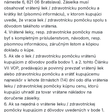
námestie 6, 821 06 Bratislava). Zásielka musí
obsahovať vrátený liek / zdravotnícku pomôcku a
krátky list (písomnú informáciu), v ktorom kupujúci
uvedie, že vracia liek / zdravotnícku pomôcku spolu s
dôvodom takéhoto vrátenia.
4. Vrátené lieky, resp. zdravotnícke pomôcky musia
byť s kompletným príslušenstvom, návodom, resp.
písomnou informáciou, záručným listom a kópiou
dokladu o kúpe.
5. Ak ide o liek / zdravotnícku pomôcku vrátenú
kupujúcim z dôvodov podľa bodov 1. a 2. tohto Článku
VII VOP, predávajúci je povinný prevziať vrátený liek
alebo zdravotnícku pomôcku a vrátiť kupujúcemu
najneskôr v lehote štrnástich (14) dní odo dňa vrátenia
lieku / zdravotníckej pomôcky kúpnu cenu, ktorú
kupujúci uhradil za tovar vrátane nákladov na
doručenie zásielky.
6. Ak sa nejedná o vrátenie lieku / zdravotníckej
pomôcky kupujúcim z dôvodov uvedených v bode 1.