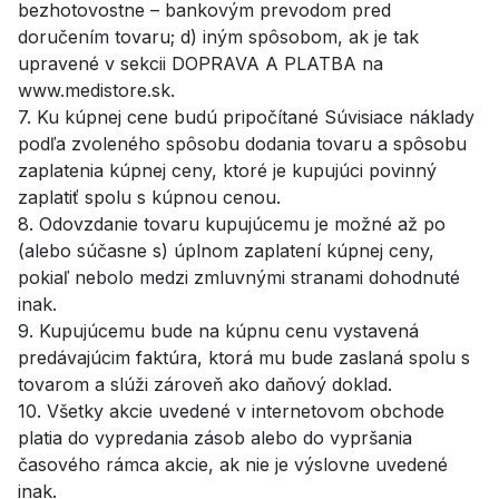
bezhotovostne – bankovým prevodom pred
doručením tovaru; d) iným spôsobom, ak je tak
upravené v sekcii DOPRAVA A PLATBA na
www.medistore.sk.
7. Ku kúpnej cene budú pripočítané Súvisiace náklady
podľa zvoleného spôsobu dodania tovaru a spôsobu
zaplatenia kúpnej ceny, ktoré je kupujúci povinný
zaplatiť spolu s kúpnou cenou.
8. Odovzdanie tovaru kupujúcemu je možné až po
(alebo súčasne s) úplnom zaplatení kúpnej ceny,
pokiaľ nebolo medzi zmluvnými stranami dohodnuté
inak.
9. Kupujúcemu bude na kúpnu cenu vystavená
predávajúcim faktúra, ktorá mu bude zaslaná spolu s
tovarom a slúži zároveň ako daňový doklad.
10. Všetky akcie uvedené v internetovom obchode
platia do vypredania zásob alebo do vypršania
časového rámca akcie, ak nie je výslovne uvedené
inak.