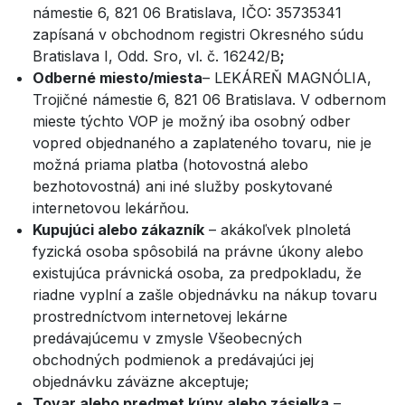
námestie 6, 821 06 Bratislava, IČO: 35735341
zapísaná v obchodnom registri Okresného súdu
Bratislava I, Odd. Sro, vl. č. 16242/B
;
Odberné miesto/miesta
– LEKÁREŇ MAGNÓLIA,
Trojičné námestie 6, 821 06 Bratislava. V odbernom
mieste týchto VOP je možný iba osobný odber
vopred objednaného a zaplateného tovaru, nie je
možná priama platba (hotovostná alebo
bezhotovostná) ani iné služby poskytované
internetovou lekárňou.
Kupujúci alebo zákazník
– akákoľvek plnoletá
fyzická osoba spôsobilá na právne úkony alebo
existujúca právnická osoba, za predpokladu, že
riadne vyplní a zašle objednávku na nákup tovaru
prostredníctvom internetovej lekárne
predávajúcemu v zmysle Všeobecných
obchodných podmienok a predávajúci jej
objednávku záväzne akceptuje;
Tovar alebo predmet kúpy alebo zásielka
–