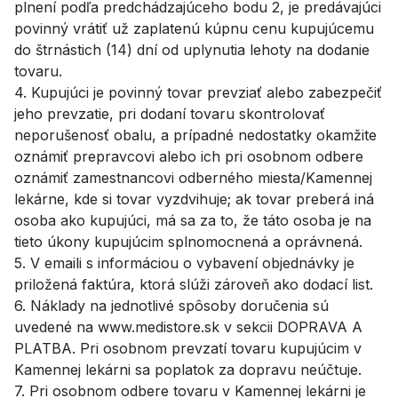
plnení podľa predchádzajúceho bodu 2, je predávajúci
povinný vrátiť už zaplatenú kúpnu cenu kupujúcemu
do štrnástich (14) dní od uplynutia lehoty na dodanie
tovaru.
4. Kupujúci je povinný tovar prevziať alebo zabezpečiť
jeho prevzatie, pri dodaní tovaru skontrolovať
neporušenosť obalu, a prípadné nedostatky okamžite
oznámiť prepravcovi alebo ich pri osobnom odbere
oznámiť zamestnancovi odberného miesta/Kamennej
lekárne, kde si tovar vyzdvihuje; ak tovar preberá iná
osoba ako kupujúci, má sa za to, že táto osoba je na
tieto úkony kupujúcim splnomocnená a oprávnená.
5. V emaili s informáciou o vybavení objednávky je
priložená faktúra, ktorá slúži zároveň ako dodací list.
6. Náklady na jednotlivé spôsoby doručenia sú
uvedené na www.medistore.sk v sekcii DOPRAVA A
PLATBA. Pri osobnom prevzatí tovaru kupujúcim v
Kamennej lekárni sa poplatok za dopravu neúčtuje.
7. Pri osobnom odbere tovaru v Kamennej lekárni je