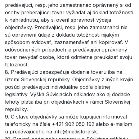
predávajúci, resp. jeho zamestnanec oprávnený si od
osoby preberajúcej tovar vyžiadať aj doklad totožnosti
k nahliadnutiu, aby si overil správnosť výdaja
objednávky. Predávajúci, resp. jeho zamestnanci nie
sú oprávnení údaje z dokladu totožnosti nijakým
spôsobom evidovať, zaznamenávať ani kopírovať. V
odôvodnených prípadoch je predávajúci oprávnený
tovar nevydať osobe, ktorá odmietne preukázať svoju
totožnosť.
8. Predávajúci zabezpečuje dodanie tovaru iba na
území Slovenskej republiky. Objednávky z iných krajín
posúdi predávajúci individuálne podľa platnej
legislatívy. Výška Súvisiacich nákladov ako aj dodacie
lehoty platia iba pri objednávkach v rámci Slovenskej
republiky.
9. O stave objednávky sa môže kupujúci informovať
telefonicky na čísle +421 902 050 192 alebo e-mailom
u predávajúceho na info@medistore.sk.
10. Presné podmienky prepravy a Súvisiace náklady