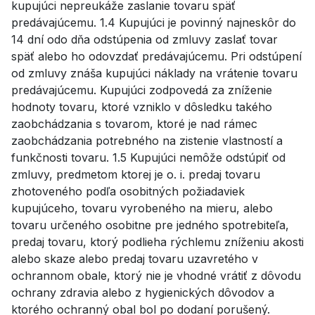
kupujúci nepreukáže zaslanie tovaru späť
predávajúcemu. 1.4 Kupujúci je povinný najneskôr do
14 dní odo dňa odstúpenia od zmluvy zaslať tovar
späť alebo ho odovzdať predávajúcemu. Pri odstúpení
od zmluvy znáša kupujúci náklady na vrátenie tovaru
predávajúcemu. Kupujúci zodpovedá za zníženie
hodnoty tovaru, ktoré vzniklo v dôsledku takého
zaobchádzania s tovarom, ktoré je nad rámec
zaobchádzania potrebného na zistenie vlastností a
funkčnosti tovaru. 1.5 Kupujúci nemôže odstúpiť od
zmluvy, predmetom ktorej je o. i. predaj tovaru
zhotoveného podľa osobitných požiadaviek
kupujúceho, tovaru vyrobeného na mieru, alebo
tovaru určeného osobitne pre jedného spotrebiteľa,
predaj tovaru, ktorý podlieha rýchlemu zníženiu akosti
alebo skaze alebo predaj tovaru uzavretého v
ochrannom obale, ktorý nie je vhodné vrátiť z dôvodu
ochrany zdravia alebo z hygienických dôvodov a
ktorého ochranný obal bol po dodaní porušený.