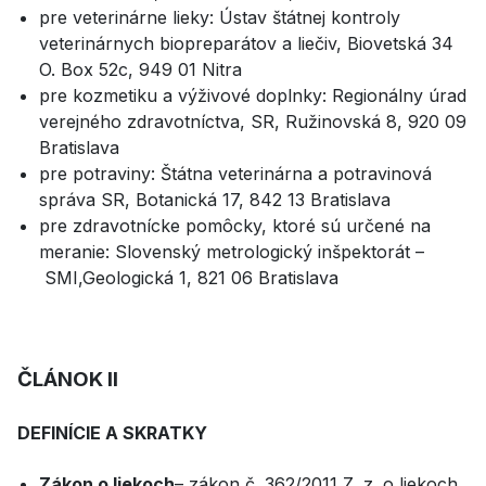
pre veterinárne lieky: Ústav štátnej kontroly
veterinárnych biopreparátov a liečiv, Biovetská 34
O. Box 52c, 949 01 Nitra
pre kozmetiku a výživové doplnky: Regionálny úrad
verejného zdravotníctva, SR, Ružinovská 8, 920 09
Bratislava
pre potraviny: Štátna veterinárna a potravinová
správa SR, Botanická 17, 842 13 Bratislava
pre zdravotnícke pomôcky, ktoré sú určené na
meranie: Slovenský metrologický inšpektorát –
SMI,Geologická 1, 821 06 Bratislava
ČLÁNOK II
DEFINÍCIE A SKRATKY
Zákon o liekoch
– zákon č. 362/2011 Z. z. o liekoch