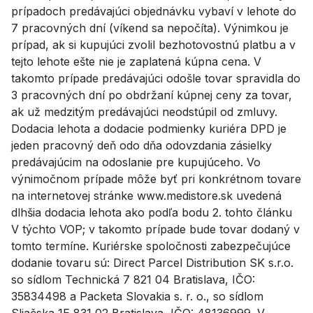
prípadoch predávajúci objednávku vybaví v lehote do
7 pracovných dní (víkend sa nepočíta). Výnimkou je
prípad, ak si kupujúci zvolil bezhotovostnú platbu a v
tejto lehote ešte nie je zaplatená kúpna cena. V
takomto prípade predávajúci odošle tovar spravidla do
3 pracovných dní po obdržaní kúpnej ceny za tovar,
ak už medzitým predávajúci neodstúpil od zmluvy.
Dodacia lehota a dodacie podmienky kuriéra DPD je
jeden pracovný deň odo dňa odovzdania zásielky
predávajúcim na odoslanie pre kupujúceho. Vo
výnimočnom prípade môže byť pri konkrétnom tovare
na internetovej stránke www.medistore.sk uvedená
dlhšia dodacia lehota ako podľa bodu 2. tohto článku
V týchto VOP; v takomto prípade bude tovar dodaný v
tomto termíne. Kuriérske spoločnosti zabezpečujúce
dodanie tovaru sú: Direct Parcel Distribution SK s.r.o.
so sídlom Technická 7 821 04 Bratislava, IČO:
35834498 a Packeta Slovakia s. r. o., so sídlom
Sliačska 1E 831 02 Bratislava, IČO: 48136999. V