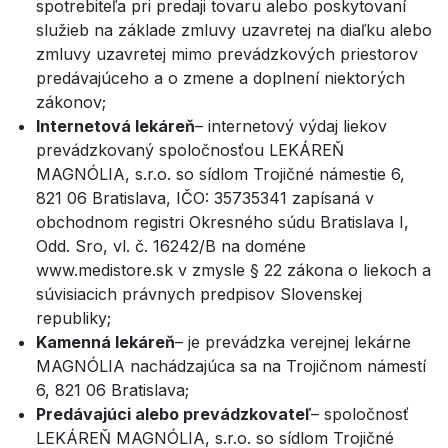
spotrebiteľa pri predaji tovaru alebo poskytovaní
služieb na základe zmluvy uzavretej na diaľku alebo
zmluvy uzavretej mimo prevádzkových priestorov
predávajúceho a o zmene a doplnení niektorých
zákonov;
Internetová lekáreň
– internetový výdaj liekov
prevádzkovaný spoločnosťou LEKÁREŇ
MAGNÓLIA, s.r.o. so sídlom Trojičné námestie 6,
821 06 Bratislava, IČO: 35735341 zapísaná v
obchodnom registri Okresného súdu Bratislava I,
Odd. Sro, vl. č. 16242/B na doméne
www.medistore.sk v zmysle § 22 zákona o liekoch a
súvisiacich právnych predpisov Slovenskej
republiky;
Kamenná lekáreň
– je prevádzka verejnej lekárne
MAGNÓLIA nachádzajúca sa na Trojičnom námestí
6, 821 06 Bratislava;
Predávajúci alebo prevádzkovateľ
– spoločnosť
LEKÁREŇ MAGNÓLIA, s.r.o. so sídlom Trojičné