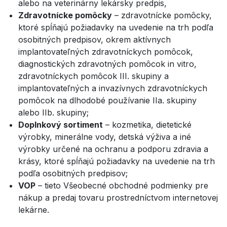
alebo na veterinárny lekársky predpis,
Zdravotnícke pomôcky
– zdravotnícke pomôcky,
ktoré spĺňajú požiadavky na uvedenie na trh podľa
osobitných predpisov, okrem aktívnych
implantovateľných zdravotníckych pomôcok,
diagnostických zdravotných pomôcok in vitro,
zdravotníckych pomôcok III. skupiny a
implantovateľných a invazívnych zdravotníckych
pomôcok na dlhodobé používanie IIa. skupiny
alebo IIb. skupiny;
Doplnkový sortiment
– kozmetika, dietetické
výrobky, minerálne vody, detská výživa a iné
výrobky určené na ochranu a podporu zdravia a
krásy, ktoré spĺňajú požiadavky na uvedenie na trh
podľa osobitných predpisov;
VOP
– tieto Všeobecné obchodné podmienky pre
nákup a predaj tovaru prostredníctvom internetovej
lekárne.