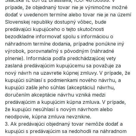
prípade, že objednaný tovar nie je výnimočne možné
dodať v uvedenom termíne alebo tovar nie je na území
Slovenskej republiky dostupný vôbec, bude
predávajúci kupujúceho o tejto skutočnosti
bezodkladne informovať spolu s informáciou o
náhradnom termíne dodania, prípadne ponúkne iný
výrobok, porovnateľný s pôvodným (náhradné
plnenie). Informácia podľa predchádzajúcej vety
zaslaná predávajúcim kupujúcemu sa považuje za
nový návrh na uzavretie kúpnej zmluvy. V prípade, že
kupujúci súhlasí s podmienkami nového návrhu, a
kupujúci zašle jeho súhlas (akceptáciu) návrhu,
doručením akceptácie návrhu vzniká medzi
predávajúcim a kupujúcim kúpna zmluva. V prípade,
že kupujúci nesúhlasí s novým návrhom alebo
neodpovie, kúpna zmluva nevznikne.
3. Ak predávajúci objednaný tovar nemôže dodať a
kupujúci s predávajúcim sa nedohodli na náhradnom