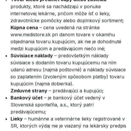
produkty, ktoré sa nachádzajú v ponuke
internetovej lekárne, pričom môže ísť o lieky,
zdravotnícke pomôcky alebo doplnkový sortiment;
Kúpna cena
– cena uvedená na stránke
www.medistore.sk pri danom tovare v okamihu
objednania tovaru kupujúcim, ak nie je dohodnuté
medzi kupujúcim a predávajúcim niečo iné;
Súvisiace náklady
– predovšetkým náklady
súvisiace s dodaním tovaru kupujúcemu na ním
udanú adresu (najmä poštovné) a náklady súvisiace
so zaplatením (zvoleným spôsobom platby) tovaru
kupujúcim (najmä dobierka).
Zmluvné strany
– predávajúci a kupujúci;
Bankový účet
– je bankový účet vedený v
Slovenská sporiteľňa, a.s., ktorý patrí
predávajúcemu;
Lieky
– humánne a veterinárne lieky registrované v
SR, ktorých výdaj nie je viazaný na lekársky predpis