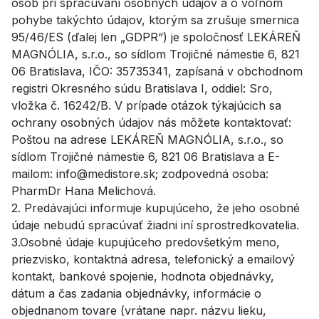
osôb pri spracúvaní osobných údajov a o voľnom
pohybe takýchto údajov, ktorým sa zrušuje smernica
95/46/ES (ďalej len „GDPR“) je spoločnosť LEKÁREŇ
MAGNÓLIA, s.r.o., so sídlom Trojičné námestie 6, 821
06 Bratislava, IČO: 35735341, zapísaná v obchodnom
registri Okresného súdu Bratislava I, oddiel: Sro,
vložka č. 16242/B. V prípade otázok týkajúcich sa
ochrany osobných údajov nás môžete kontaktovať:
Poštou na adrese LEKÁREŇ MAGNÓLIA, s.r.o., so
sídlom Trojičné námestie 6, 821 06 Bratislava a E-
mailom: info@medistore.sk; zodpovedná osoba:
PharmDr Hana Melichová.
2. Predávajúci informuje kupujúceho, že jeho osobné
údaje nebudú spracúvať žiadni iní sprostredkovatelia.
3.Osobné údaje kupujúceho predovšetkým meno,
priezvisko, kontaktná adresa, telefonický a emailový
kontakt, bankové spojenie, hodnota objednávky,
dátum a čas zadania objednávky, informácie o
objednanom tovare (vrátane napr. názvu lieku,