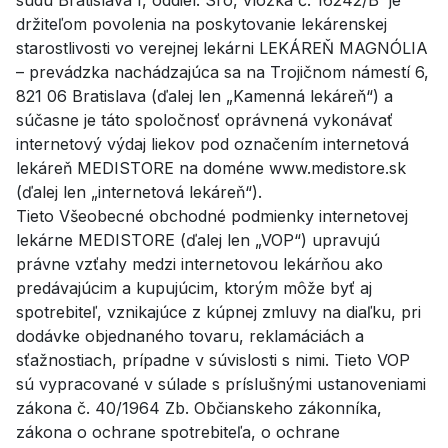
držiteľom povolenia na poskytovanie lekárenskej
starostlivosti vo verejnej lekárni LEKÁREŇ MAGNÓLIA
– prevádzka nachádzajúca sa na Trojičnom námestí 6,
821 06 Bratislava (ďalej len „Kamenná lekáreň“) a
súčasne je táto spoločnosť oprávnená vykonávať
internetový výdaj liekov pod označením internetová
lekáreň MEDISTORE na doméne www.medistore.sk
(ďalej len „internetová lekáreň“).
Tieto Všeobecné obchodné podmienky internetovej
lekárne MEDISTORE (ďalej len „VOP“) upravujú
právne vzťahy medzi internetovou lekárňou ako
predávajúcim a kupujúcim, ktorým môže byť aj
spotrebiteľ, vznikajúce z kúpnej zmluvy na diaľku, pri
dodávke objednaného tovaru, reklamáciách a
sťažnostiach, prípadne v súvislosti s nimi. Tieto VOP
sú vypracované v súlade s príslušnými ustanoveniami
zákona č. 40/1964 Zb. Občianskeho zákonníka,
zákona o ochrane spotrebiteľa, o ochrane