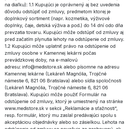
na diaľku): 1.1 Kupujúci je oprávnený aj bez uvedenia
dôvodu odstúpiť od zmluvy, predmetom ktorej je
doplnkový sortiment (napr. kozmetika, výživové
doplnky, čaje, detská výživa a pod.) do 14 dní odo dňa
prevzatia tovaru. Kupujúci môže odstúpiť od zmluvy aj
pred začatím plynutia lehoty na odstúpenie od zmluvy.
1.2 Kupujúci môže uplatniť právo na odstúpenie od
zmluvy osobne v Kamennej lekárni počas
prevádzkovej doby, na e-mailovú
adresu: info@medistore.sk alebo písomne na adresu
Kamennej lekárne (Lekáreň Magnólia, Trojičné
námestie 6, 821 06 Bratislava) alebo sídla spoločnosti
(Lekáreň Magnólia, Trojičné námestie 6, 821 06
Bratislava). Kupujúci môže použiť Formulár na
odstúpenie od zmluvy, ktorý je umiestnený na stránke
www.medistore.sk v sekcii „Reklamácie a sťažnosti“,
resp. formulár, ktorý mu zaslal predávajúci spolu s
akceptáciou objednávky alebo so zásielkou. Lehota na
odstúpenie od zmluvy sa považuje za zachovanú, ak