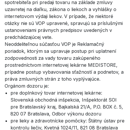
spotrebiteľa pri predaji tovaru na základe zmluvy
uzavretej na diaľku, zákona o liekoch a vyhlášky o
internetovom výdaji liekov. V prípade, že niektoré
otázky nie sú VOP upravené, spravujú sa príslušnými
ustanoveniami právnych predpisov uvedených v
predchádzajúcej vete.
Neoddeliteľnou súčasťou VOP je Reklamačný
poriadok, ktorým sa upravuje postup pri uplatnení
zodpovednosti za vady tovaru zakúpeného
prostredníctvom internetovej lekárne MEDISTORE,
prípadne postup vybavovania sťažností a podnetov, a
práva zmluvných strán z toho vyplývajúce.
Orgánom dozoru je:
pre doplnkový tovar internetovej lekárne:
Slovenská obchodná inšpekcia, Inšpektorát SOI
pre Bratislavský kraj, Bajkalská 21/A, P.O. BOX č. 5,
820 07 Bratislava, Odbor výkonu dozoru
pre lieky a zdravotnícke pomôcky: Štátny ústav pre
kontrolu liečiv, Kvetná 1024/11, 821 08 Bratislava