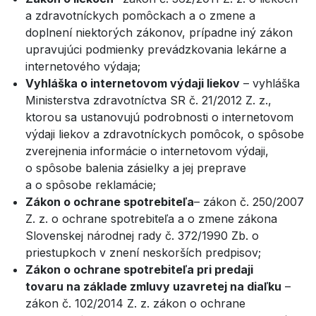
a zdravotníckych pomôckach a o zmene a
doplnení niektorých zákonov, prípadne iný zákon
upravujúci podmienky prevádzkovania lekárne a
internetového výdaja;
Vyhláška o internetovom výdaji liekov
– vyhláška
Ministerstva zdravotníctva SR č. 21/2012 Z. z.,
ktorou sa ustanovujú podrobnosti o internetovom
výdaji liekov a zdravotníckych pomôcok, o spôsobe
zverejnenia informácie o internetovom výdaji,
o spôsobe balenia zásielky a jej preprave
a o spôsobe reklamácie;
Zákon o ochrane spotrebiteľa
– zákon č. 250/2007
Z. z. o ochrane spotrebiteľa a o zmene zákona
Slovenskej národnej rady č. 372/1990 Zb. o
priestupkoch v znení neskorších predpisov;
Zákon o ochrane spotrebiteľa pri predaji
tovaru na základe zmluvy uzavretej na diaľku
–
zákon č. 102/2014 Z. z. zákon o ochrane