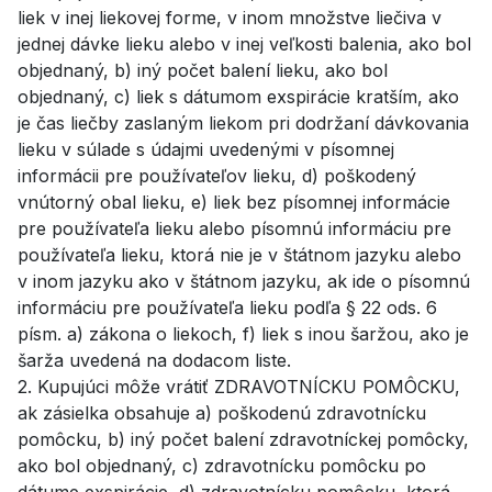
liek v inej liekovej forme, v inom množstve liečiva v
jednej dávke lieku alebo v inej veľkosti balenia, ako bol
objednaný, b) iný počet balení lieku, ako bol
objednaný, c) liek s dátumom exspirácie kratším, ako
je čas liečby zaslaným liekom pri dodržaní dávkovania
lieku v súlade s údajmi uvedenými v písomnej
informácii pre používateľov lieku, d) poškodený
vnútorný obal lieku, e) liek bez písomnej informácie
pre používateľa lieku alebo písomnú informáciu pre
používateľa lieku, ktorá nie je v štátnom jazyku alebo
v inom jazyku ako v štátnom jazyku, ak ide o písomnú
informáciu pre používateľa lieku podľa § 22 ods. 6
písm. a) zákona o liekoch, f) liek s inou šaržou, ako je
šarža uvedená na dodacom liste.
2. Kupujúci môže vrátiť ZDRAVOTNÍCKU POMÔCKU,
ak zásielka obsahuje a) poškodenú zdravotnícku
pomôcku, b) iný počet balení zdravotníckej pomôcky,
ako bol objednaný, c) zdravotnícku pomôcku po
dátume exspirácie, d) zdravotnícku pomôcku, ktorá