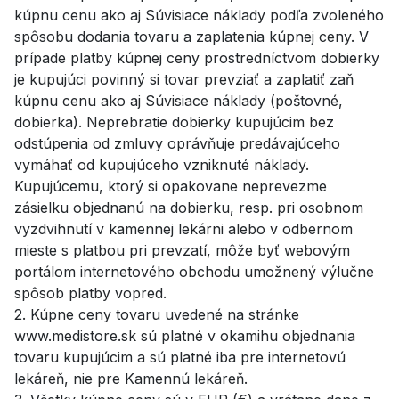
kúpnu cenu ako aj Súvisiace náklady podľa zvoleného
spôsobu dodania tovaru a zaplatenia kúpnej ceny. V
prípade platby kúpnej ceny prostredníctvom dobierky
je kupujúci povinný si tovar prevziať a zaplatiť zaň
kúpnu cenu ako aj Súvisiace náklady (poštovné,
dobierka). Neprebratie dobierky kupujúcim bez
odstúpenia od zmluvy oprávňuje predávajúceho
vymáhať od kupujúceho vzniknuté náklady.
Kupujúcemu, ktorý si opakovane neprevezme
zásielku objednanú na dobierku, resp. pri osobnom
vyzdvihnutí v kamennej lekárni alebo v odbernom
mieste s platbou pri prevzatí, môže byť webovým
portálom internetového obchodu umožnený výlučne
spôsob platby vopred.
2. Kúpne ceny tovaru uvedené na stránke
www.medistore.sk sú platné v okamihu objednania
tovaru kupujúcim a sú platné iba pre internetovú
lekáreň, nie pre Kamennú lekáreň.