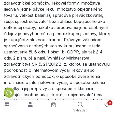
zdravotníckej pomôcky, liekovej formy, množstva
liečiva v jednej dávke lieku, množstvo objednaného
tovaru, veľkosť balenia), spracúva prevádzkovateľ,
resp. sprostredkovateľ bez súhlasu kupujúceho ako
dotknutej osoby, nakoľko spracúvanie jeho osobných
údajov je nevyhnutné na plnenie kúpnej zmluvy, ktorej
je kupujúci zmluvnou stranou. Právnym základom
spracúvania osobných údajov kupujúceho je teda
ustanovenie čl. 6 ods. 1 písm. b) GDPR, ale tiež § 4
ods. 2 písm. b) a nasl. Vyhlášky Ministerstva
zdravotníctva SR č. 21/2012 Z. z. ktorou sa ustanovujú
podrobnosti o internetovom výdaji liekov alebo
zdravotníckych pomôcok, o spôsobe zverejnenia
informácie o internetovom výdaji, o spôsobe balenia
zásielky a jej prepravy a o spôsobe reklamácie,
definujúci osobné údaje, ktoré je objednávateľ (teda
kupujúci) povinný v prípade internetovej objednávky
0
uviesť. Bez spracovávania osobných údajov by
Vyhľadať
nebolo možné kúpnu zmluvu realizovať. Účtovné