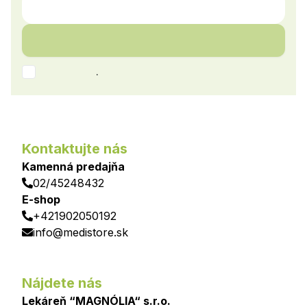
.
Kontaktujte nás
Kamenná predajňa
02/45248432
E-shop
+421902050192
info@medistore.sk
Nájdete nás
Lekáreň “MAGNÓLIA“ s.r.o.