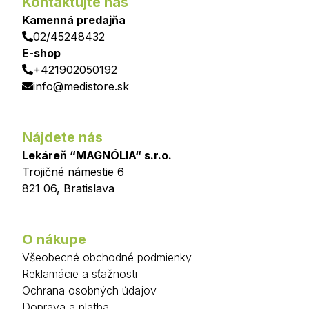
Kontaktujte nás
Kamenná predajňa
02/45248432
E-shop
+421902050192
info@medistore.sk
Nájdete nás
Lekáreň “MAGNÓLIA“ s.r.o.
Trojičné námestie 6
821 06
,
Bratislava
O nákupe
Všeobecné obchodné podmienky
Reklamácie a sťažnosti
Ochrana osobných údajov
Doprava a platba