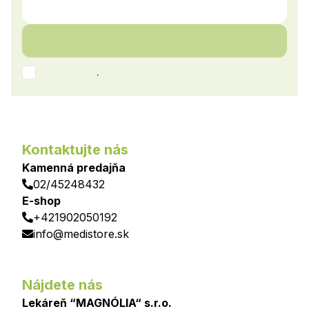
.
Kontaktujte nás
Kamenná predajňa
02/45248432
E-shop
+421902050192
info@medistore.sk
Nájdete nás
Lekáreň “MAGNÓLIA“ s.r.o.