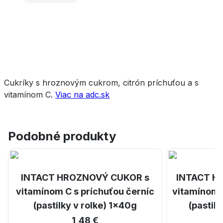
Cukríky s hroznovým cukrom, citrón príchuťou a s
vitamínom C.
Viac na adc.sk
Podobné produkty
INTACT HROZNOVÝ CUKOR s
INTACT H
vitamínom C s príchuťou černíc
vitamínom C
(pastilky v rolke) 1x40g
(pastil
1,48 €