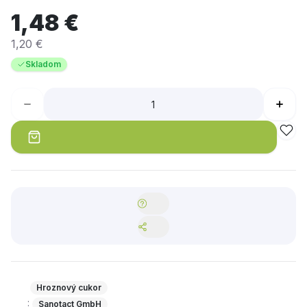
1,48 €
1,20 €
Skladom
Hroznový cukor
:
Sanotact GmbH