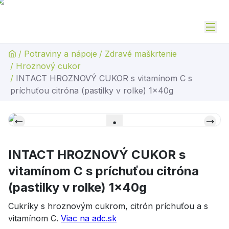
/
Potraviny a nápoje
/
Zdravé maškrtenie
/
Hroznový cukor
/
INTACT HROZNOVÝ CUKOR s vitamínom C s
príchuťou citróna (pastilky v rolke) 1x40g
INTACT HROZNOVÝ CUKOR s
vitamínom C s príchuťou citróna
(pastilky v rolke) 1x40g
Cukríky s hroznovým cukrom, citrón príchuťou a s
vitamínom C.
Viac na adc.sk