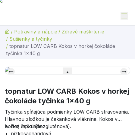
/
Potraviny a nápoje
/
Zdravé maškrtenie
/
Sušienky a tyčinky
/
topnatur LOW CARB Kokos v horkej čokoláde
tyčinka 1x40 g
topnatur LOW CARB Kokos v horkej
čokoláde tyčinka 1x40 g
Tyčinka spĺňajúca podmienky LOW CARB stravovania.
Hlavnou zložkou je čakanková vláknina. Kokos v
horkej čokoláde.
Bez lepku (bezgluténová).
nízkosacharidová,