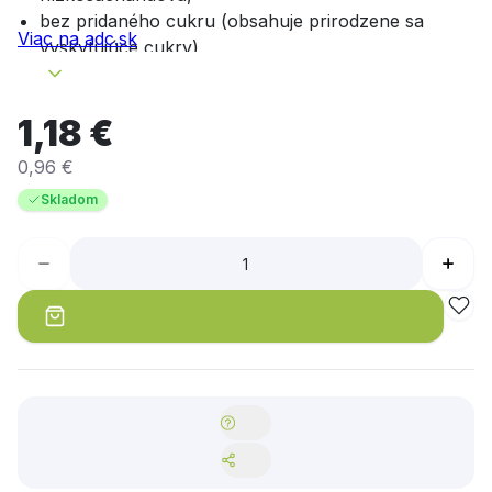
bez pridaného cukru (obsahuje prirodzene sa
Viac na adc.sk
vyskytujúce cukry),
s vysokým obsahom vlákniny.
1,18 €
0,96 €
Skladom