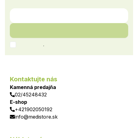
.
Kontaktujte nás
Kamenná predajňa
02/45248432
E-shop
+421902050192
info@medistore.sk