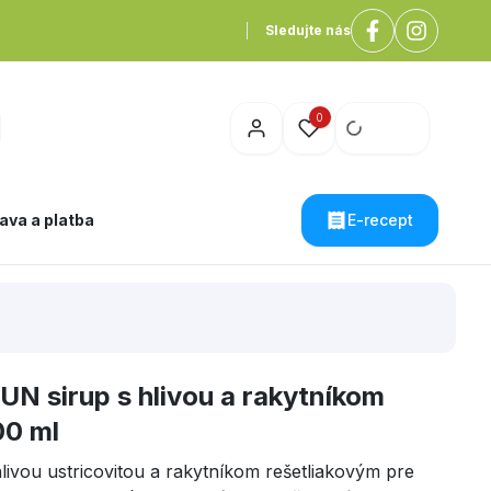
Sledujte nás
0
ava a platba
E-recept
N sirup s hlivou a rakytníkom
00 ml
livou ustricovitou a rakytníkom rešetliakovým pre