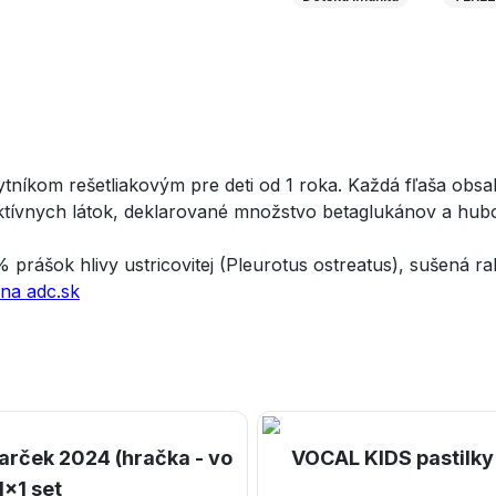
kytníkom rešetliakovým pre deti od 1 roka. Každá fľaša obs
 aktívnych látok, deklarované množstvo betaglukánov a hub
prášok hlivy ustricovitej (Pleurotus ostreatus), sušená r
 na adc.sk
rček 2024 (hračka - vo
VOCAL KIDS pastilky 
1x1 set