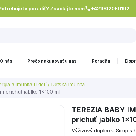
Potrebujete poradiť? Zavolajte nám
+421902050192
O nás
Prečo nakupovať u nás
Poradňa
Dopr
rgia a imunita u detí
/
Detská imunita
m príchuť jablko 1x100 ml
TEREZIA BABY IMU
príchuť jablko 1x1
Výživový doplnok. Sirup s h