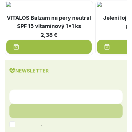
VITALOS Balzam na pery neutral
Jelení loj
SPF 15 vitamínový 1x1 ks
pe
2,38 €
NEWSLETTER
.