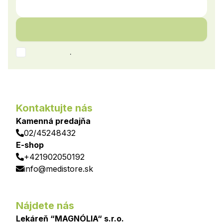
.
Kontaktujte nás
Kamenná predajňa
02/45248432
E-shop
+421902050192
info@medistore.sk
Nájdete nás
Lekáreň “MAGNÓLIA“ s.r.o.