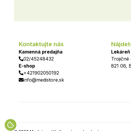
Kontaktujte nás
Nájdet
Kamenná predajňa
Lekáreň
02/45248432
Trojičné
E-shop
821 06
,
B
+421902050192
info@medistore.sk