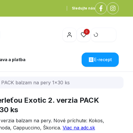
Sledujte nás
0
ava a platba
E-recept
ia PACK balzam na pery 1x30 ks
rleťou Exotic 2. verzia PACK
30 ks
 verzia balzam na pery. Nové príchute: Kokos,
ahoda, Cappuccino, Škorica.
Viac na adc.sk