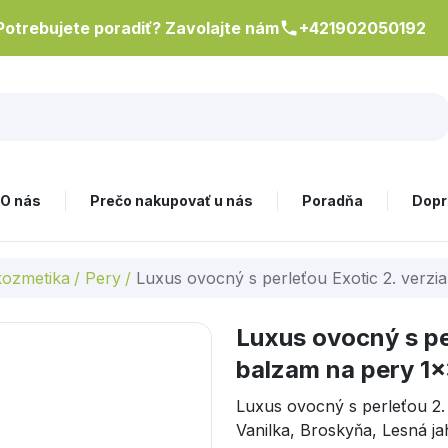
Potrebujete poradiť? Zavolajte nám
+421902050192
O nás
Prečo nakupovať u nás
Poradňa
Dopr
kozmetika
/
Pery
/
Luxus ovocný s perleťou Exotic 2. verz
Luxus ovocný s pe
balzam na pery 1x
Luxus ovocný s perleťou 2.
Vanilka, Broskyňa, Lesná j