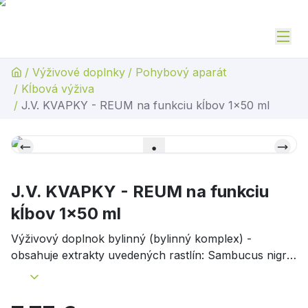
/
Výživové doplnky
/
Pohybový aparát
/
Kĺbová výživa
/
J.V. KVAPKY - REUM na funkciu kĺbov 1x50 ml
J.V. KVAPKY - REUM na funkciu
kĺbov 1x50 ml
Výživový doplnok bylinný (bylinný komplex) -
obsahuje extrakty uvedených rastlín: Sambucus nigra
(Baza čierna), Avena sativa (Ovos čierny),
Symphytum officinale (Kostihoj lekársky), Inula
helenium (Oman pravý), Arctium lappa (Lopúch