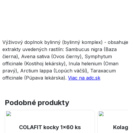
Výživový doplnok bylinný (bylinný komplex) - obsahuje
extrakty uvedených rastlín: Sambucus nigra (Baza
čierna), Avena sativa (Ovos čierny), Symphytum
officinale (Kostihoj lekársky), Inula helenium (Oman
pravý), Arctium lappa (Lopúch väčší), Taraxacum
officinale (Púpava lekárska).
Viac na adc.sk
Podobné produkty
COLAFIT kocky 1x60 ks
Kolage