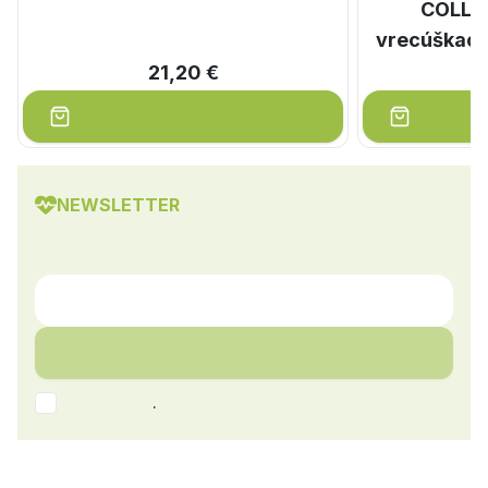
COLLA
vrecúškach 
21,20 €
NEWSLETTER
.