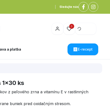
Sledujte nás
0
ava a platba
E-recept
 1x30 ks
ov z peľového zrna a vitamínu E v rastlinných
hrane buniek pred oxidačným stresom.