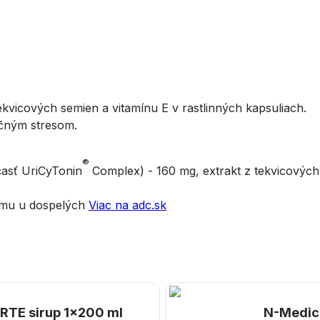
vicových semien a vitamínu E v rastlinných kapsuliach.
ačným stresom.
®
časť UriCyTonin
Complex) - 160 mg, extrakt z tekvicových
jmu u dospelých
Viac na adc.sk
TE sirup 1x200 ml
N-Medica