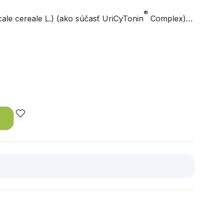
®
ale cereale
L.) (ako súčasť UriCyTonin
Complex) -
ch semien - 400 mg, vitamín E (D-alfa-
3,3 %*).
á hodnota denného príjmu u dospelých
Viac na