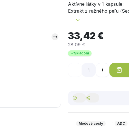
Aktívne látky v 1 kapsule:
Extrakt z ražného peľu (
Sec
160 mg, extrakt z tekvicový
tokoferylacetát) - 10 mg (8
*RVH - referenčná výživov
33,42 €
adc.sk
28,09 €
Skladom
:
Močové cesty
ADC