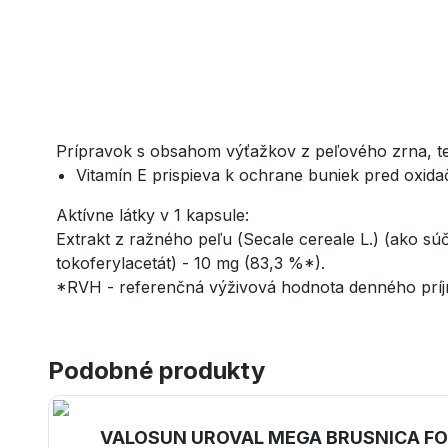
Prípravok s obsahom výťažkov z peľového zrna, tek
Vitamín E prispieva k ochrane buniek pred oxid
Aktívne látky v 1 kapsule:
Extrakt z ražného peľu (
Secale cereale
L.) (ako sú
tokoferylacetát) - 10 mg (83,3 %*).
*RVH - referenčná výživová hodnota denného prí
Podobné produkty
VALOSUN UROVAL MEGA BRUSNICA FOR