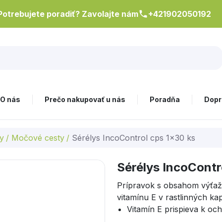
Potrebujete poradiť? Zavolajte nám
+421902050192
O nás
Prečo nakupovať u nás
Poradňa
Dopr
y
/
Močové cesty
/
Sérélys IncoControl cps 1x30 ks
Sérélys IncoContr
Prípravok s obsahom výťaž
vitamínu E v rastlinných kap
Vitamín E prispieva k oc