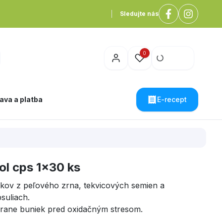
Sledujte nás
0
ava a platba
E-recept
ol cps 1x30 ks
kov z peľového zrna, tekvicových semien a
suliach.
hrane buniek pred oxidačným stresom.