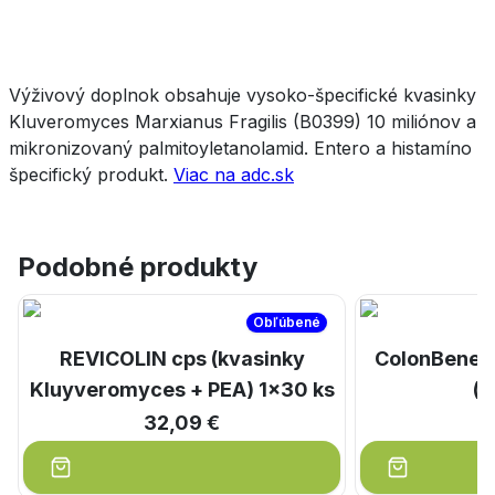
Výživový doplnok obsahuje vysoko-špecifické kvasinky
Kluveromyces Marxianus Fragilis (B0399) 10 miliónov a
mikronizovaný palmitoyletanolamid. Entero a histamíno
špecifický produkt.
Viac na adc.sk
Podobné produkty
Obľúbené
REVICOLIN cps (kvasinky
ColonBene 
Kluyveromyces + PEA) 1x30 ks
(1
32,09 €
2