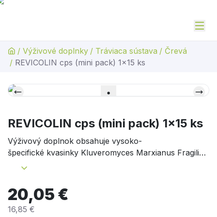
/
Výživové doplnky
/
Tráviaca sústava
/
Črevá
/
REVICOLIN cps (mini pack) 1x15 ks
REVICOLIN cps (mini pack) 1x15 ks
Výživový doplnok obsahuje vysoko-
špecifické kvasinky Kluveromyces Marxianus Fragilis
(B0399) 10 miliónov a mikronizovaný
palmitoyletanolamid. Entero a histamíno špecifický
produkt.
Viac na adc.sk
20,05 €
16,85 €