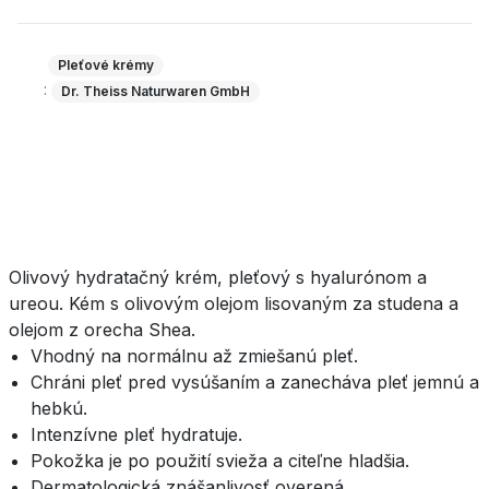
Pleťové krémy
:
Dr. Theiss Naturwaren GmbH
Olivový hydratačný krém, pleťový s hyalurónom a
ureou. Kém s olivovým olejom lisovaným za studena a
olejom z orecha Shea.
Vhodný na normálnu až zmiešanú pleť.
Chráni pleť pred vysúšaním a zanecháva pleť jemnú a
hebkú.
Intenzívne pleť hydratuje.
Pokožka je po použití svieža a citeľne hladšia.
Dermatologická znášanlivosť overená.