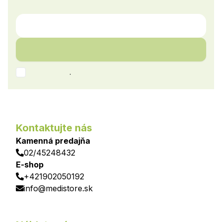
.
Kontaktujte nás
Kamenná predajňa
02/45248432
E-shop
+421902050192
info@medistore.sk