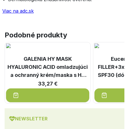
Viac na adc.sk
Podobné produkty
GALENIA HY MASK
Eucer
HYALURONIC ACID omladzujúci
FILLER+3xE
a ochranný krém/maska s HA
SPF30 (dóza
1x100 ml
Refill) 2x50
33,27 €
NEWSLETTER