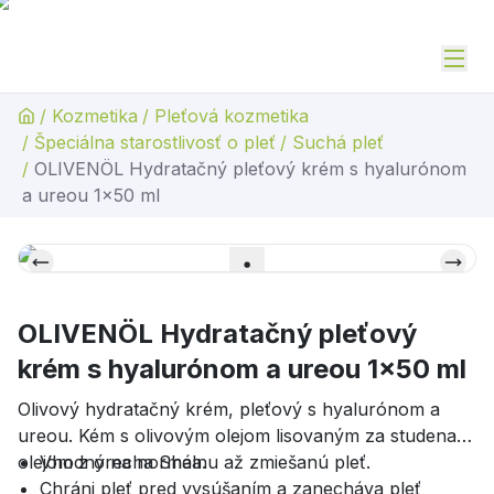
/
Kozmetika
/
Pleťová kozmetika
/
Špeciálna starostlivosť o pleť
/
Suchá pleť
/
OLIVENÖL Hydratačný pleťový krém s hyalurónom
a ureou 1x50 ml
OLIVENÖL Hydratačný pleťový
krém s hyalurónom a ureou 1x50 ml
Olivový hydratačný krém, pleťový s hyalurónom a
ureou. Kém s olivovým olejom lisovaným za studena a
olejom z orecha Shea.
Vhodný na normálnu až zmiešanú pleť.
Chráni pleť pred vysúšaním a zanecháva pleť