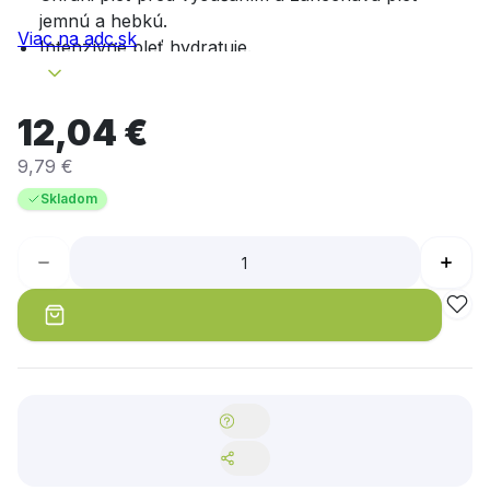
jemnú a hebkú.
Viac na adc.sk
Intenzívne pleť hydratuje.
Pokožka je po použití svieža a citeľne hladšia.
Dermatologická znášanlivosť overená.
12,04 €
9,79 €
Skladom