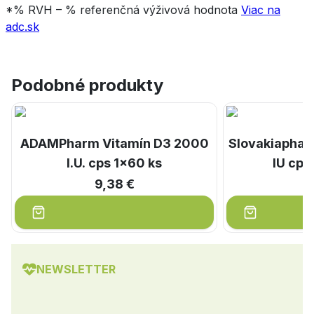
*% RVH – % referenčná výživová hodnota
Viac na
adc.sk
Podobné produkty
ADAMPharm Vitamín D3 2000
Slovakiaphar
I.U. cps 1x60 ks
IU cps
9,38 €
1
NEWSLETTER