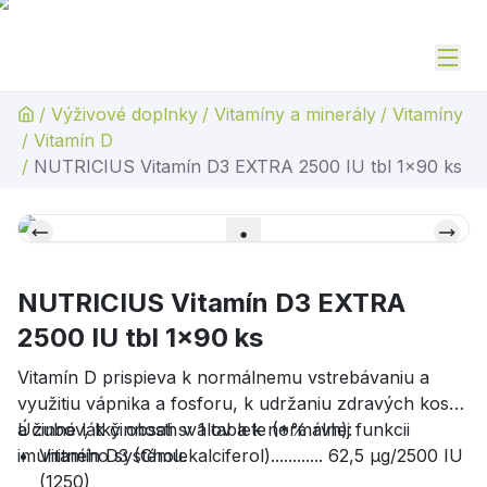
/
Výživové doplnky
/
Vitamíny a minerály
/
Vitamíny
/
Vitamín D
/
NUTRICIUS Vitamín D3 EXTRA 2500 IU tbl 1x90 ks
NUTRICIUS Vitamín D3 EXTRA
2500 IU tbl 1x90 ks
Vitamín D prispieva k normálnemu vstrebávaniu a
využitiu vápnika a fosforu, k udržaniu zdravých kostí
a zubov, k činnosti svalov a k normálnej funkcii
Účinné látky obsah v 1 tablete (*% rvh):
imunitného systému.
Vitamín D3 (Cholekalciferol)............ 62,5 μg/2500 IU
(1250)