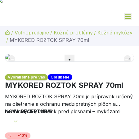
/
Voľnopredajné
/
Kožné problémy
/
Kožné mykózy
/
MYKORED ROZTOK SPRAY 70ml
Vybrali sme pre Vás
Obľúbené
MYKORED ROZTOK SPRAY 70ml
MYKORED ROZTOK SPRAY 70ml je prípravok určený
na ošetrenie a ochranu medziprstných plôch a
nechtových platničiek pred plesňami – mykózami.
NOVÁ RECEPTÚRA!
-10%