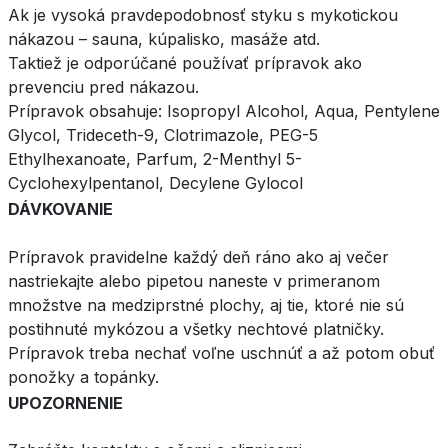
Ak je vysoká pravdepodobnosť styku s mykotickou
nákazou – sauna, kúpalisko, masáže atd.
Taktiež je odporúčané používať prípravok ako
prevenciu pred nákazou.
Prípravok obsahuje: Isopropyl Alcohol, Aqua, Pentylene
Glycol, Trideceth-9, Clotrimazole, PEG-5
Ethylhexanoate, Parfum, 2-Menthyl 5-
Cyclohexylpentanol, Decylene Gylocol
DÁVKOVANIE
Prípravok pravidelne každý deň ráno ako aj večer
nastriekajte alebo pipetou naneste v primeranom
množstve na medziprstné plochy, aj tie, ktoré nie sú
postihnuté mykózou a všetky nechtové platničky.
Prípravok treba nechať voľne uschnúť a až potom obuť
ponožky a topánky.
UPOZORNENIE