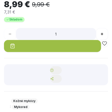
8,99 €
9,99 €
7,31 €
Skladom
Kožné mykózy
:
Mykored