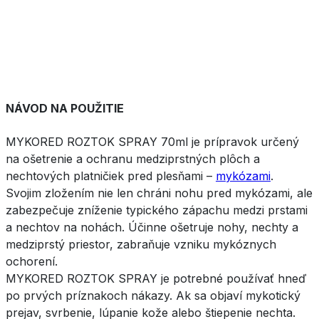
NÁVOD NA POUŽITIE
MYKORED ROZTOK SPRAY 70ml je prípravok určený
na ošetrenie a ochranu medziprstných plôch a
nechtových platničiek pred plesňami –
mykózami
.
Svojim zložením nie len chráni nohu pred mykózami, ale
zabezpečuje zníženie typického zápachu medzi prstami
a nechtov na nohách. Účinne ošetruje nohy, nechty a
medziprstý priestor, zabraňuje vzniku mykóznych
ochorení.
MYKORED ROZTOK SPRAY je potrebné používať hneď
po prvých príznakoch nákazy. Ak sa objaví mykotický
prejav, svrbenie, lúpanie kože alebo štiepenie nechta.