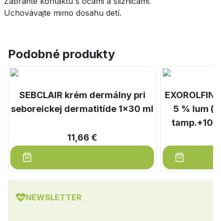
Zabráňte kontaktu s očami a sliznicami.
Uchovávajte mimo dosahu detí.
Podobné produkty
SEBCLAIR krém dermálny pri
EXOROLFIN li
seboreickej dermatitíde 1x30 ml
5 % lum (f
tamp.+10 šp
11,66 €
NEWSLETTER