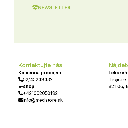
NEWSLETTER
Kontaktujte nás
Nájdet
Kamenná predajňa
Lekáreň
02/45248432
Trojičné
E-shop
821 06
,
B
+421902050192
info@medistore.sk