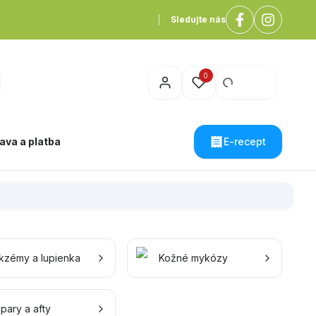
Sledujte nás
0
ava a platba
E-recept
kzémy a lupienka
Kožné mykózy
pary a afty