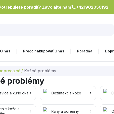
Potrebujete poradiť? Zavolajte nám
+421902050192
O nás
Prečo nakupovať u nás
Poradňa
Dopr
nopredajné
/
Kožné problémy
é problémy
avice a kurie oká
Dezinfekcia kože
E
enie kože a
Rany a odreniny
O
žky