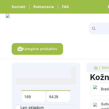
Kontakt
Reklamácie
FAQ
Kategórie produktov
/
Voľ
Kožn
Brad
Svrb
Len skladom
vyrá