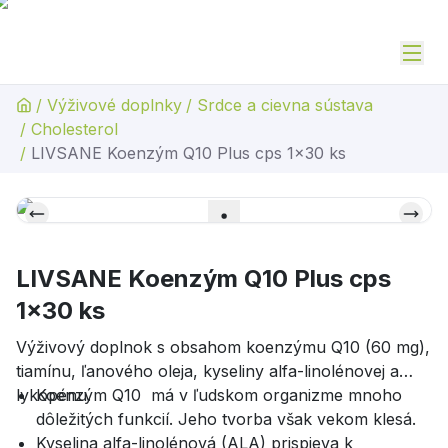
/
Výživové doplnky
/
Srdce a cievna sústava
/
Cholesterol
/
LIVSANE Koenzým Q10 Plus cps 1x30 ks
LIVSANE Koenzým Q10 Plus cps
1x30 ks
Výživový doplnok s obsahom koenzýmu Q10 (60 mg),
tiamínu, ľanového oleja, kyseliny alfa-linolénovej a
lykopénu.
Koenzým Q10 má v ľudskom organizme mnoho
dôležitých funkcií. Jeho tvorba však vekom klesá.
Kyselina alfa-linolénová (ALA) prispieva k