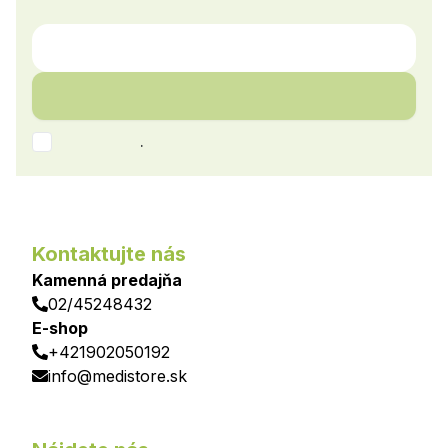
.
Kontaktujte nás
Kamenná predajňa
02/45248432
E-shop
+421902050192
info@medistore.sk