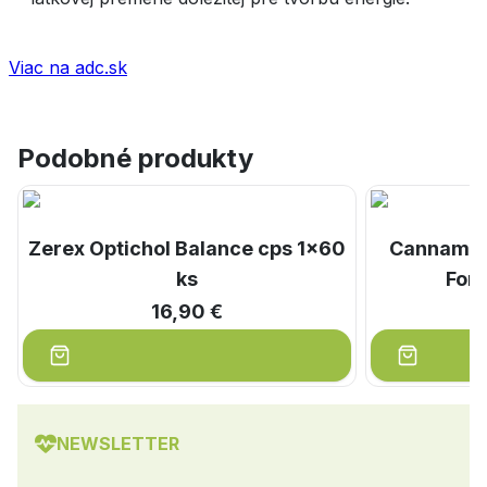
Viac na adc.sk
Podobné produkty
Zerex Optichol Balance cps 1x60
Canname
ks
Fort
16,90 €
NEWSLETTER