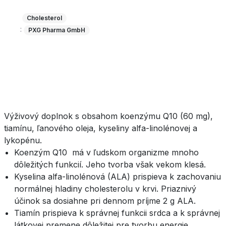
Cholesterol
:
PXG Pharma GmbH
Výživový doplnok s obsahom koenzýmu Q10 (60 mg),
tiamínu, ľanového oleja, kyseliny alfa-linolénovej a
lykopénu.
Koenzým Q10 má v ľudskom organizme mnoho
dôležitých funkcií. Jeho tvorba však vekom klesá.
Kyselina alfa-linolénová (ALA) prispieva k zachovaniu
normálnej hladiny cholesterolu v krvi. Priaznivý
účinok sa dosiahne pri dennom príjme 2 g ALA.
Tiamín prispieva k správnej funkcii srdca a k správnej
látkovej premene dôležitej pre tvorbu energie.