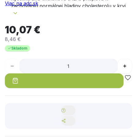
Viac na adc.sk
zachovaniu normálnej hladiny cholesterolu v krvi.
Priaznivý účinok sa dosiahne pri dennom príjme 2 g
ALA.
10,07 €
Tiamín prispieva k správnej funkcii srdca a k
správnej látkovej premene dôležitej pre tvorbu
8,46 €
energie.
Skladom