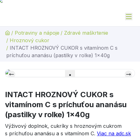
/
Potraviny a nápoje
/
Zdravé maškrtenie
/
Hroznový cukor
/
INTACT HROZNOVÝ CUKOR s vitamínom C s
príchuťou ananásu (pastilky v rolke) 1x40g
INTACT HROZNOVÝ CUKOR s
vitamínom C s príchuťou ananásu
(pastilky v rolke) 1x40g
Výživový doplnok, cukríky s hroznovým cukrom
s príchuťou ananásu a s vitamínom C.
Viac na adc.sk