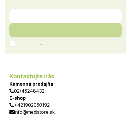
.
Kontaktujte nás
Kamenná predajňa
02/45248432
E-shop
+421902050192
info@medistore.sk