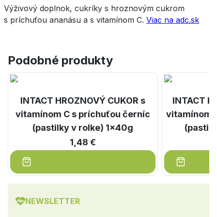
Výživový doplnok, cukríky s hroznovým cukrom
s príchuťou ananásu a s vitamínom C.
Viac na adc.sk
Podobné produkty
INTACT HROZNOVÝ CUKOR s
INTACT H
vitamínom C s príchuťou černíc
vitamínom C
(pastilky v rolke) 1x40g
(pastil
1,48 €
NEWSLETTER