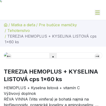
/
Matka a dieťa
/
Pre budúce mamičky
/
Tehotenstvo
/
TEREZIA HEMOPLUS + KYSELINA LISTOVÁ cps
1x60 ks
TEREZIA HEMOPLUS + KYSELINA
LISTOVÁ cps 1x60 ks
HEMOPLUS + Kyselina listová + vitamín C
Výživový doplnok
RÉVA VINNA (Vitis vinifera) je bohatá najmä na
bioflavonoidy, organické kyseliny a aminokyseliny.