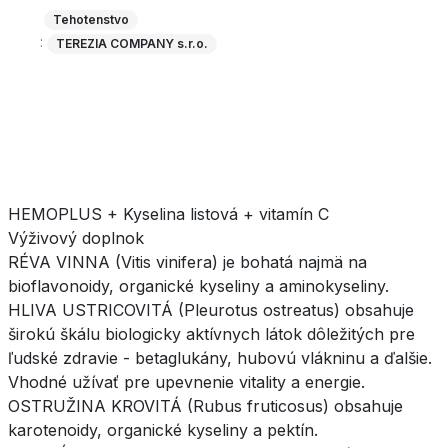
činnosti nervovej sústavy a podpore imunitného
Tehotenstvo
systému.
Viac na adc.sk
:
TEREZIA COMPANY s.r.o.
HEMOPLUS + Kyselina listová + vitamín C
Výživový doplnok
RÉVA VINNA (Vitis vinifera) je bohatá najmä na
bioflavonoidy, organické kyseliny a aminokyseliny.
HLIVA USTRICOVITÁ (Pleurotus ostreatus) obsahuje
širokú škálu biologicky aktívnych látok dôležitých pre
ľudské zdravie - betaglukány, hubovú vlákninu a ďalšie.
Vhodné užívať pre upevnenie vitality a energie.
OSTRUŽINA KROVITÁ (Rubus fruticosus) obsahuje
karotenoidy, organické kyseliny a pektín.