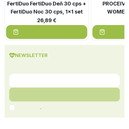
FertiDuo FertiDuo Deň 30 cps +
PROCEIVE
FertiDuo Noc 30 cps, 1x1 set
WOMEN c
26,89 €
2
NEWSLETTER
.