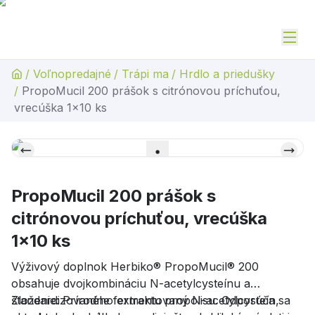
/
Voľnopredajné
/
Trápi ma
/
Hrdlo a priedušky
/
PropoMucil 200 prášok s citrónovou príchuťou,
vrecúška 1x10 ks
PropoMucil 200 prášok s
citrónovou príchuťou, vrecúška
1x10 ks
Výživový doplnok Herbiko® PropoMucil® 200
obsahuje dvojkombináciu N-acetylcysteínu a
štandardizovaného extraktu propolisu. Odporúča sa
Zloženie: Prírodne fermentovaný N-acetylcysteín,