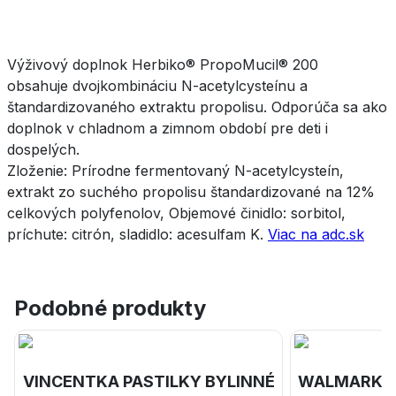
Výživový doplnok Herbiko® PropoMucil® 200
obsahuje dvojkombináciu N-acetylcysteínu a
štandardizovaného extraktu propolisu. Odporúča sa ako
doplnok v chladnom a zimnom období pre deti i
dospelých.
Zloženie: Prírodne fermentovaný N-acetylcysteín,
extrakt zo suchého propolisu štandardizované na 12%
celkových polyfenolov, Objemové činidlo: sorbitol,
príchute: citrón, sladidlo: acesulfam K.
Viac na adc.sk
Podobné produkty
VINCENTKA PASTILKY BYLINNÉ
WALMARK Sin