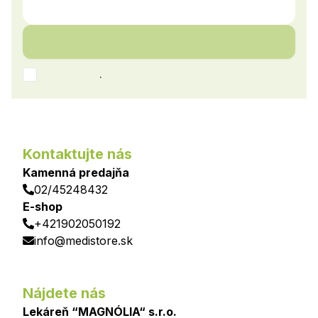
.
Kontaktujte nás
Kamenná predajňa
02/45248432
E-shop
+421902050192
info@medistore.sk
Nájdete nás
Lekáreň “MAGNÓLIA“ s.r.o.