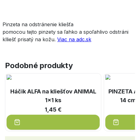
Pinzeta na odstránenie kliešťa
pomocou tejto pinzety sa ľahko a spoľahlivo odstráni
klliešť prisatý na kožu.
Viac na adc.sk
Podobné produkty
Háčik ALFA na kliešťov ANIMAL
PINZETA A
1x1 ks
14 cm (
1,45 €