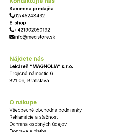
Kontaktujte nás
Kamenná predajňa
02/45248432
E-shop
+421902050192
info@medistore.sk
Nájdete nás
Lekáreň “MAGNÓLIA“ s.r.o.
Trojičné námestie 6
821 06
,
Bratislava
O nákupe
Všeobecné obchodné podmienky
Reklamácie a sťažnosti
Ochrana osobných údajov
Doprava a platba