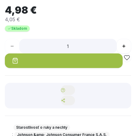
Viac na adc.sk
4,98 €
4,05 €
Skladom
Starostlivosť o ruky a nechty
:
Johnson &amp; Johnson Consumer France S.A.S.