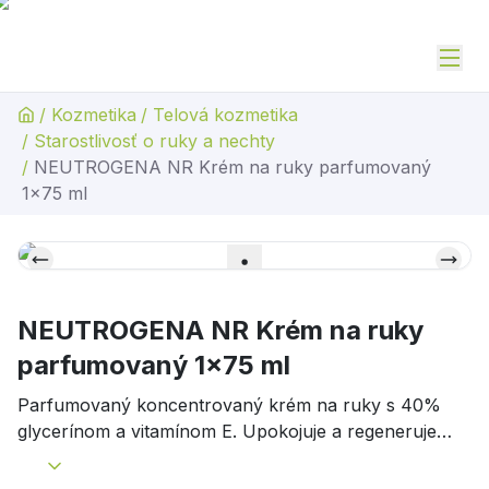
/
Kozmetika
/
Telová kozmetika
/
Starostlivosť o ruky a nechty
/
NEUTROGENA NR Krém na ruky parfumovaný
1x75 ml
NEUTROGENA NR Krém na ruky
parfumovaný 1x75 ml
Parfumovaný koncentrovaný krém na ruky s 40%
glycerínom a vitamínom E. Up
okojuje a regeneruje
suché ruky, poskytuje im 24-hodinovú hydratáciu a
chráni kožnú bariéru.
Vhodný aj na citlivú pokožku.