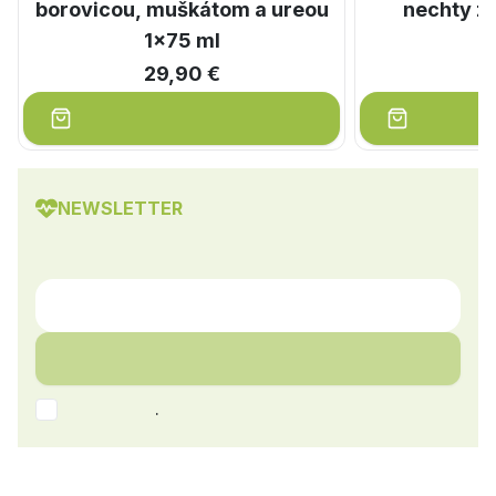
borovicou, muškátom a ureou
nechty z
1x75 ml
29,90 €
NEWSLETTER
.