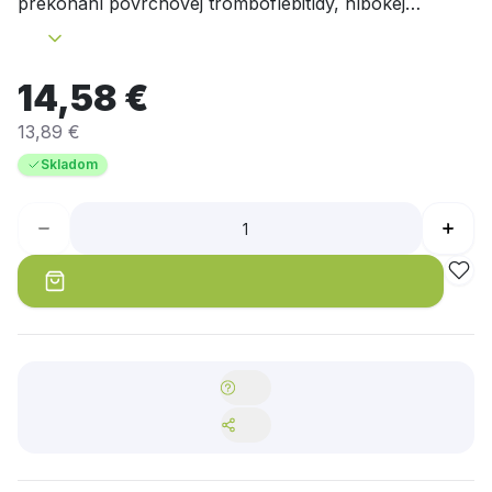
prekonaní povrchovej tromboflebitídy, hlbokej
flebotrombózy, pri tehotenských varixoch, počiatočné
formy lymfedému
Viac na adc.sk
14,58 €
13,89 €
Skladom