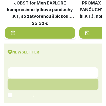
JOBST for Men EXPLORE
PROMAX S
kompresívne lýtkové pančuchy
PANČUCHY ve
I.KT, so zatvorenou špičkou,
(II.KT.), nor
čierne, veľ. V., 1x1 pár
25,32 €
NEWSLETTER
.