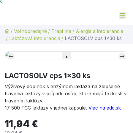
/
Voľnopredajné
/
Trápi ma
/
Alergia a intolerancia
/
Laktózová intolerancia
/
LACTOSOLV cps 1x30 ks
LACTOSOLV cps 1x30 ks
Výživový doplnok s enzýmom laktáza na zlepšenie
trávenia laktózy v prípade osôb, ktoré majú ťažkosti s
trávením laktózy.
17 500 FCC laktázy v jednej kapsule.
Viac na adc.sk
11,94 €