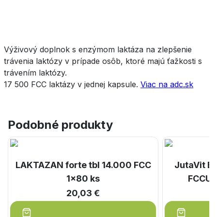
Výživový doplnok s enzýmom laktáza na zlepšenie
trávenia laktózy v prípade osôb, ktoré majú ťažkosti s
trávením laktózy.
17 500 FCC laktázy v jednej kapsule.
Viac na adc.sk
Podobné produkty
LAKTAZAN forte tbl 14.000 FCC
JutaVit 
1x80 ks
FCCU F
20,03 €