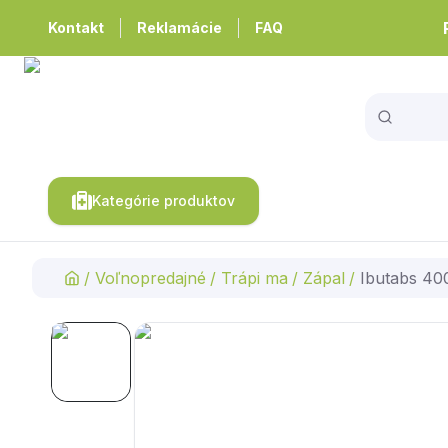
Kontakt
Reklamácie
FAQ
Kategórie produktov
/
Voľnopredajné
/
Trápi ma
/
Zápal
/
Ibutabs 400