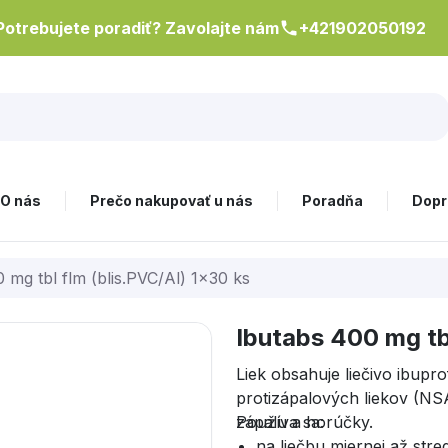
Potrebujete poradiť? Zavolajte nám
+421902050192
O nás
Prečo nakupovať u nás
Poradňa
Dopr
 mg tbl flm (blis.PVC/Al) 1x30 ks
Ibutabs 400 mg tbl
Liek obsahuje liečivo ibupr
protizápalových liekov (NSA
zápalu a horúčky.
Používa sa:
na liečbu miernej až stred