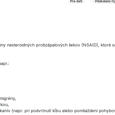
:
Pre deti
Vitabalans O
piny nesteroidných protizápalových liekov (NSAID), ktoré s
napr.:
migrény,
čkou,
kanív (napr. pri podvrtnutí kĺbu alebo pomliaždení pohybo