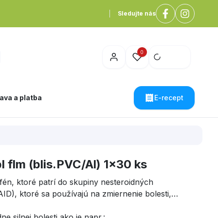
Sledujte nás
0
ava a platba
E-recept
 flm (blis.PVC/Al) 1x30 ks
ofén, ktoré patrí do skupiny nesteroidných
ID), ktoré sa používajú na zmiernenie bolesti,
ne silnej bolesti ako je napr.: