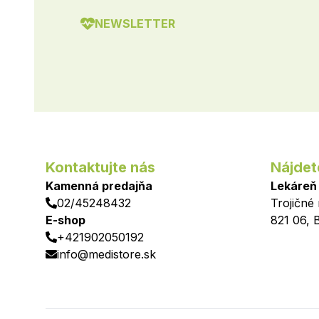
NEWSLETTER
Kontaktujte nás
Nájdet
Kamenná predajňa
Lekáreň
02/45248432
Trojičné
E-shop
821 06
,
B
+421902050192
info@medistore.sk