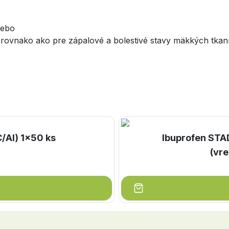
lebo
 rovnako ako pre zápalové a bolestivé stavy mäkkých tkaní
/Al) 1x50 ks
Ibuprofen STA
(vre