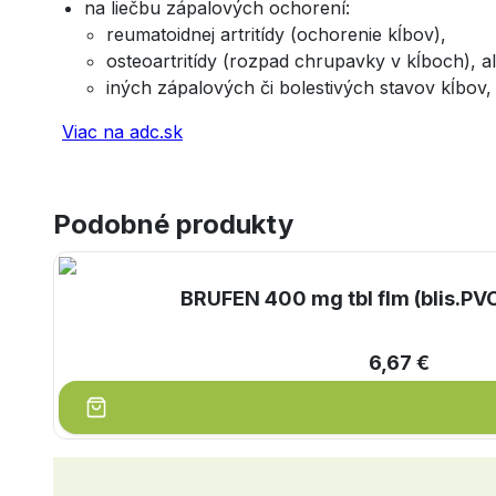
na liečbu zápalových ochorení:
reumatoidnej artritídy (ochorenie kĺbov),
osteoartritídy (rozpad chrupavky v kĺboch), a
iných zápalových či bolestivých stavov kĺbov,
Viac na adc.sk
Podobné produkty
BRUFEN 400 mg tbl flm (blis.PVC
6,67 €