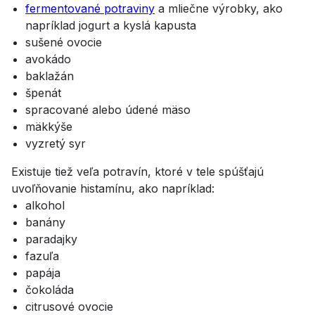
fermentované potraviny
a mliečne výrobky, ako
napríklad jogurt a kyslá kapusta
sušené ovocie
avokádo
baklažán
špenát
spracované alebo údené mäso
mäkkýše
vyzretý syr
Existuje tiež veľa potravín, ktoré v tele spúšťajú
uvoľňovanie histamínu, ako napríklad:
alkohol
banány
paradajky
fazuľa
papája
čokoláda
citrusové ovocie