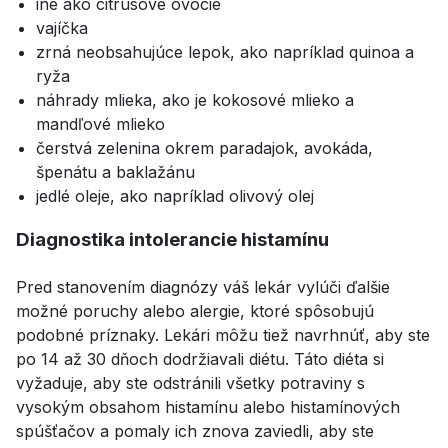
iné ako citrusové ovocie
vajíčka
zrná neobsahujúce lepok, ako napríklad quinoa a
ryža
náhrady mlieka, ako je kokosové mlieko a
mandľové mlieko
čerstvá zelenina okrem paradajok, avokáda,
špenátu a baklažánu
jedlé oleje, ako napríklad olivový olej
Diagnostika intolerancie histamínu
Pred stanovením diagnózy váš lekár vylúči ďalšie
možné poruchy alebo alergie, ktoré spôsobujú
podobné príznaky. Lekári môžu tiež navrhnúť, aby ste
po 14 až 30 dňoch dodržiavali diétu. Táto diéta si
vyžaduje, aby ste odstránili všetky potraviny s
vysokým obsahom histamínu alebo histamínových
spúšťačov a pomaly ich znova zaviedli, aby ste