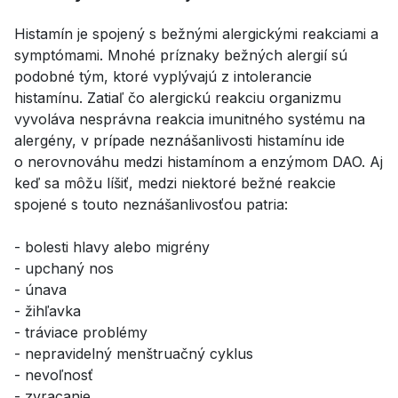
Histamín je spojený s bežnými alergickými reakciami a
symptómami. Mnohé príznaky bežných alergií sú
podobné tým, ktoré vyplývajú z intolerancie
histamínu. Zatiaľ čo alergickú reakciu organizmu
vyvoláva nesprávna reakcia imunitného systému na
alergény, v prípade neznášanlivosti histamínu ide
o nerovnováhu medzi histamínom a enzýmom DAO. Aj
keď sa môžu líšiť, medzi niektoré bežné reakcie
spojené s touto neznášanlivosťou patria:
- bolesti hlavy alebo migrény
- upchaný nos
- únava
- žihľavka
- tráviace problémy
- nepravidelný menštruačný cyklus
- nevoľnosť
- zvracanie