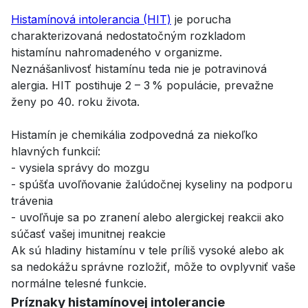
Histamínová intolerancia (HIT)
je porucha
charakterizovaná nedostatočným rozkladom
histamínu nahromadeného v organizme.
Neznášanlivosť histamínu teda nie je potravinová
alergia. HIT postihuje 2 – 3 % populácie, prevažne
ženy po 40. roku života.
Histamín je chemikália zodpovedná za niekoľko
hlavných funkcií:
- vysiela správy do mozgu
- spúšťa uvoľňovanie žalúdočnej kyseliny na podporu
trávenia
- uvoľňuje sa po zranení alebo alergickej reakcii ako
súčasť vašej imunitnej reakcie
Ak sú hladiny histamínu v tele príliš vysoké alebo ak
sa nedokážu správne rozložiť, môže to ovplyvniť vaše
normálne telesné funkcie.
Príznaky histamínovej intolerancie