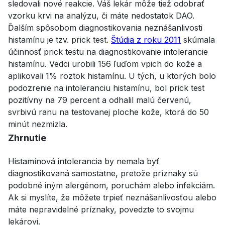
sledovali nové reakcie. Váš lekár môže tiež odobrať
vzorku krvi na analýzu, či máte nedostatok DAO.
Ďalším spôsobom diagnostikovania neznášanlivosti
histamínu je tzv. prick test.
Štúdia z roku 2011
skúmala
účinnosť prick testu na diagnostikovanie intolerancie
histamínu. Vedci urobili 156 ľuďom vpich do kože a
aplikovali 1% roztok histamínu. U tých, u ktorých bolo
podozrenie na intoleranciu histamínu, bol prick test
pozitívny na 79 percent a odhalil malú červenú,
svrbivú ranu na testovanej ploche kože, ktorá do 50
minút nezmizla.
Zhrnutie
Histamínová intolerancia by nemala byť
diagnostikovaná samostatne, pretože príznaky sú
podobné iným alergénom, poruchám alebo infekciám.
Ak si myslíte, že môžete trpieť neznášanlivosťou alebo
máte nepravidelné príznaky, povedzte to svojmu
lekárovi.