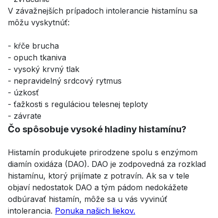
V závažnejších prípadoch intolerancie histamínu sa
môžu vyskytnúť:
- kŕče brucha
- opuch tkaniva
- vysoký krvný tlak
- nepravidelný srdcový rytmus
- úzkosť
- ťažkosti s reguláciou telesnej teploty
- závrate
Čo spôsobuje vysoké hladiny histamínu?
Histamín produkujete prirodzene spolu s enzýmom
diamín oxidáza (DAO). DAO je zodpovedná za rozklad
histamínu, ktorý prijímate z potravín. Ak sa v tele
objaví nedostatok DAO a tým pádom nedokážete
odbúravať histamín, môže sa u vás vyvinúť
intolerancia.
Ponuka našich liekov.