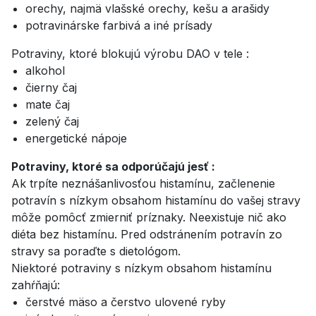
orechy, najmä vlašské orechy, kešu a arašidy
potravinárske farbivá a iné prísady
Potraviny, ktoré blokujú výrobu DAO v tele :
alkohol
čierny čaj
mate čaj
zelený čaj
energetické nápoje
Potraviny, ktoré sa odporúčajú jesť :
Ak trpíte neznášanlivosťou histamínu, začlenenie
potravín s nízkym obsahom histamínu do vašej stravy
môže pomôcť zmierniť príznaky. Neexistuje nič ako
diéta bez histamínu. Pred odstránením potravín zo
stravy sa poraďte s dietológom.
Niektoré potraviny s nízkym obsahom histamínu
zahŕňajú:
čerstvé mäso a čerstvo ulovené ryby