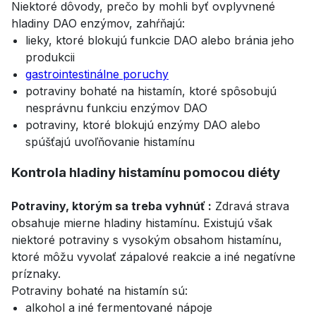
Niektoré dôvody, prečo by mohli byť ovplyvnené
hladiny DAO enzýmov, zahŕňajú:
lieky, ktoré blokujú funkcie DAO alebo bránia jeho
produkcii
gastrointestinálne poruchy
potraviny bohaté na histamín, ktoré spôsobujú
nesprávnu funkciu enzýmov DAO
potraviny, ktoré blokujú enzýmy DAO alebo
spúšťajú uvoľňovanie histamínu
Kontrola hladiny histamínu pomocou diéty
Potraviny, ktorým sa treba vyhnúť :
Zdravá strava
obsahuje mierne hladiny histamínu. Existujú však
niektoré potraviny s vysokým obsahom histamínu,
ktoré môžu vyvolať zápalové reakcie a iné negatívne
príznaky.
Potraviny bohaté na histamín sú:
alkohol a iné fermentované nápoje