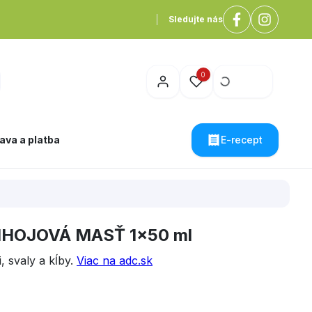
Sledujte nás
0
ava a platba
E-recept
HOJOVÁ MASŤ 1x50 ml
i, svaly a kĺby.
Viac na adc.sk