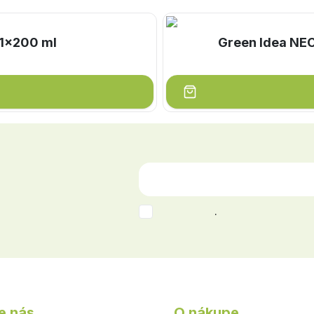
 1x200 ml
Green Idea NE
.
e nás
O nákupe