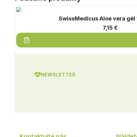
SwissMedicus Aloe vera gél
7,15 €
NEWSLETTER
Kontaktujte nás
Nájdet