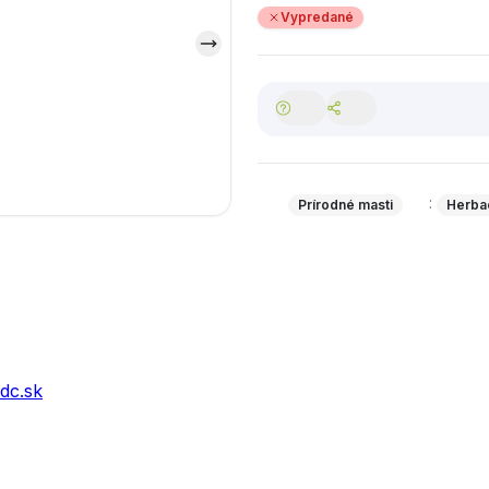
Vypredané
:
Prírodné masti
Herbac
adc.sk