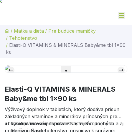
/
Matka a dieťa
/
Pre budúce mamičky
/
Tehotenstvo
/
Elasti-Q VITAMINS & MINERALS Baby&me tbl 1x90
ks
Elasti-Q VITAMINS & MINERALS
Baby&me tbl 1x90 ks
Výživový doplnok v tabletách, ktorý dodáva prísun
základných vitamínov a minerálov prínosných pre
obdobie plánovania tehotenstva, v jeho priebehu a aj
kyselina listová prispieva k rastu zárodočných
pri dojčení. Napr.
tkanív počas tehotenstva, prispieva k správnej