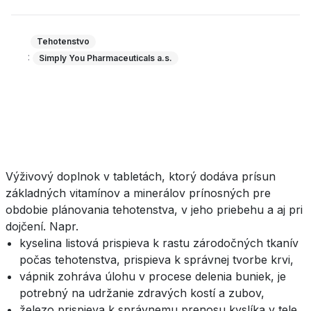
Tehotenstvo
:
Simply You Pharmaceuticals a.s.
Výživový doplnok v tabletách, ktorý dodáva prísun
základných vitamínov a minerálov prínosných pre
obdobie plánovania tehotenstva, v jeho priebehu a aj pri
dojčení. Napr.
kyselina listová prispieva k rastu zárodočných tkanív
počas tehotenstva, prispieva k správnej tvorbe krvi,
vápnik zohráva úlohu v procese delenia buniek, je
potrebný na udržanie zdravých kostí a zubov,
železo prispieva k správnemu prenosu kyslíka v tele...