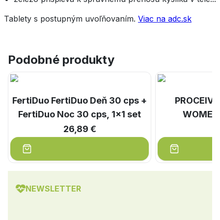
Tablety s postupným uvoľňovaním.
Viac na adc.sk
Podobné produkty
FertiDuo FertiDuo Deň 30 cps +
PROCEIVE
FertiDuo Noc 30 cps, 1x1 set
WOMEN c
26,89 €
2
NEWSLETTER