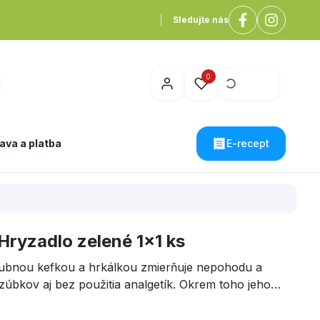
Sledujte nás
0
ava a platba
E-recept
yzadlo zelené 1x1 ks
zubnou kefkou a hrkálkou zmierňuje nepohodu a
zúbkov aj bez použitia analgetík. Okrem toho jeho
ké stimulačné vlastnosti podporujú vývoj prirodzenej
ruhého mesiaca. Hrkálka s farebnými guličkami