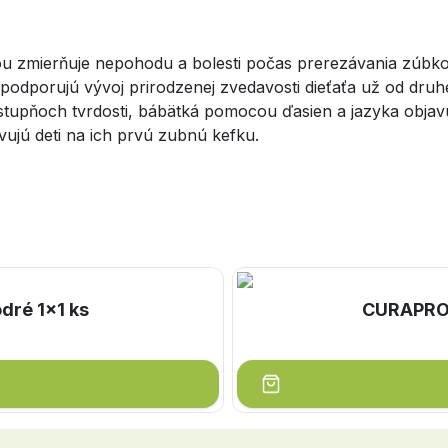
 zmierňuje nepohodu a bolesti počas prerezávania zúbkov 
i podporujú vývoj prirodzenej zvedavosti dieťaťa už od dru
 stupňoch tvrdosti, bábätká pomocou ďasien a jazyka objav
ujú deti na ich prvú zubnú kefku.
ré 1x1 ks
CURAPROX