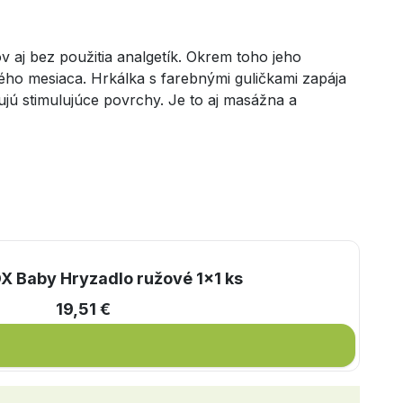
aj bez použitia analgetík. Okrem toho jeho
hého mesiaca. Hrkálka s farebnými guličkami zapája
ujú stimulujúce povrchy. Je to aj masážna a
 Baby Hryzadlo ružové 1x1 ks
19,51 €