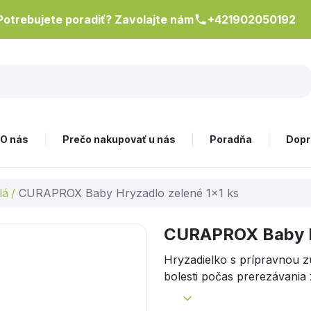
Potrebujete poradiť? Zavolajte nám
+421902050192
O nás
Prečo nakupovať u nás
Poradňa
Dopr
lá
/
CURAPROX Baby Hryzadlo zelené 1x1 ks
CURAPROX Baby Hr
Hryzadielko s prípravnou 
bolesti počas prerezávania 
dotykové, optické a akustic
zvedavosti dieťaťa už od d