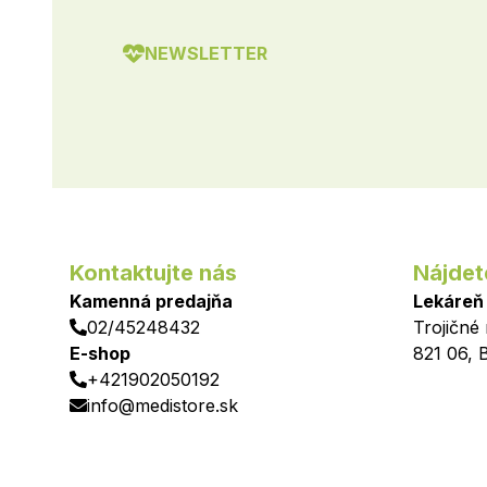
NEWSLETTER
Kontaktujte nás
Nájdet
Kamenná predajňa
Lekáreň
02/45248432
Trojičné
E-shop
821 06
,
B
+421902050192
info@medistore.sk