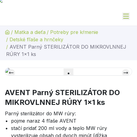
/
Matka a dieťa
/
Potreby pre kŕmenie
/
Detské fľaše a hrnčeky
/
AVENT Parný STERILIZÁTOR DO MIKROVLNNEJ
RÚRY 1x1 ks
AVENT Parný STERILIZÁTOR DO
MIKROVLNNEJ RÚRY 1x1 ks
Parný sterilizátor do MW rúry:
pojme naraz 4 fľaše AVENT
stačí pridať 200 ml vody a teplo MW rúry
vysterilizuje obsah od dvoch minút (dĺžka