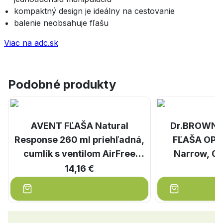
kompaktný design je ideálny na cestovanie
balenie neobsahuje fľašu
Viac na adc.sk
Podobné produkty
AVENT FĽAŠA Natural
Dr.BROWN´
Response 260 ml priehľadná,
FĽAŠA OPT
cumlík s ventilom AirFree
Narrow, 0M
(1m+) 1x1 ks
plastová, biel
14,16 €
9
cumľom le