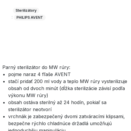
Sterilizátory
:
PHILIPS AVENT
Parný sterilizátor do MW rúry:
pojme naraz 4 fľaše AVENT
stačí pridať 200 ml vody a teplo MW rúry vysterilizuje
obsah od dvoch minút (dĺžka sterilizácie závisí podľa
výkonu MW rúry)
obsah ostáva sterilný až 24 hodín, pokiaľ sa
sterilizátor neotvorí
vrchnák je zabezpečený dvomi zatváracími klipsami,
bezpečne rýchlo chladnúce držadlá umožňujú
jednoduchšiu manipuláciu