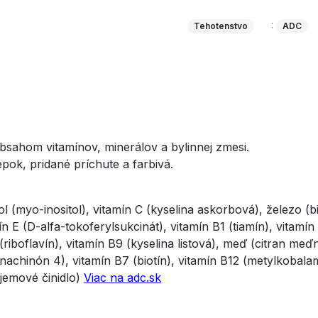
:
Tehotenstvo
ADC
bsahom vitamínov, minerálov a bylinnej zmesi.
ok, pridané príchute a farbivá.
l (myo-inositol), vitamín C (kyselina askorbová), železo (bi
mín E (D-alfa-tokoferylsukcinát), vitamín B1 (tiamín), vitamí
iboflavín), vitamín B9 (kyselina listová), meď (citran meďna
nachinón 4), vitamín B7 (biotín), vitamín B12 (metylkobalam
bjemové činidlo)
Viac na adc.sk