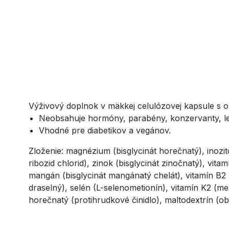
Výživový doplnok v mäkkej celulózovej kapsule s o
Neobsahuje hormóny, parabény, konzervanty, lep
Vhodné pre diabetikov a vegánov.
Zloženie: magnézium (bisglycinát horečnatý), inozito
ribozid chlorid), zinok (bisglycinát zinočnatý), vita
mangán (bisglycinát mangánatý chelát), vitamín B2 (r
draselný), selén (L-selenometionín), vitamín K2 (me
horečnatý (protihrudkové činidlo), maltodextrín (o