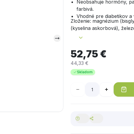
Neobsahuje hormóny, par
farbivá.
Vhodné pre diabetikov a
Zloženie: magnézium (bisglyc
(kyselina askorbová), železo
(nikotínamid ribozid chlorid)
tokoferylsukcinát), vitamín 
vitamín B6 (pyridoxín), man
52,75 €
(riboflavín), vitamín B9 (ky
44,33 €
(pikolinát chromitý), jód (j
(menachinón 4), vitamín B7 
Skladom
(cholekalciferol), stearan h
(objemové činidlo)
Viac na 