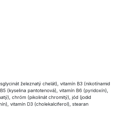
sglycinát železnatý chelát), vitamín B3 (nikotínamid
n B5 (kyselina pantotenová), vitamín B6 (pyridoxín),
tý), chróm (pikolinát chromitý), jód (jodid
ín), vitamín D3 (cholekalciferol), stearan