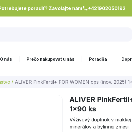
Potrebujete poradiť? Zavolajte nám
+421902050192
O nás
Prečo nakupovať u nás
Poradňa
Dopr
nstvo
/
ALIVER PinkFertil+ FOR WOMEN cps (inov. 2025) 1
ALIVER PinkFerti
1x90 ks
Výživový doplnok v mäkkej 
minerálov a bylinnej zmesi.