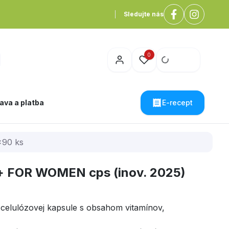
Sledujte nás
0
ava a platba
E-recept
x90 ks
l+ FOR WOMEN cps (inov. 2025)
celulózovej kapsule s obsahom vitamínov,